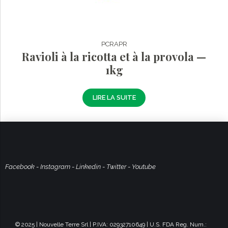
PCRAPR
Ravioli à la ricotta et à la provola —
1kg
LIRE LA SUITE
Facebook
-
Instagram
-
Linkedin
-
Twitter
-
Youtube
© 2025 | Nouvelle Terre Srl | P.IVA: 02932710649 | U.S. FDA Reg. Num.: