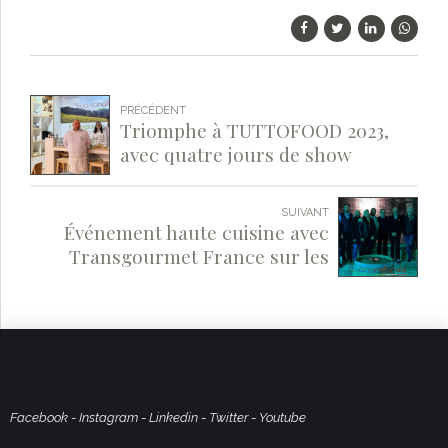
PRÉCÉDENT
Triomphe à TUTTOFOOD 2023,
avec quatre jours de show
cooking.
SUIVANT
Événement haute cuisine avec
Transgourmet France sur les
terres de buononaturale.
Facebook
-
Instagram
-
Linkedin
-
Twitter
-
Youtube