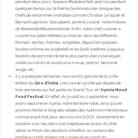
pendant deux jours, l’espace
#hubdeschefs
s’est mis pendant
quelques temps sur le thème buononaturale, lorsque des
chefs de renommée mondiale comme Christian Le Squer et
Bernard Leprince “discutaient, porté et cuisiné” notre histoire
de
#eatwellwithbuononaturale
. Enfin, notre chef cuisinier a
cuisiné nos pâtes tréfilées au bronze, dans ses différents
formats: sèches, fraîches, surgelées, depuis les typiques
locales comme les
scialatielli
et les
fusilli avellinesi
jusqu’aux
boutons de pommes de terre plus particuliers (classiques,
violets ou citron) et raviolis à la morue, potiron, beurre et
sauge, etc…
Il y a quelques semaines, nous avons sponsorisé la 106e
édition du
Giro d’Italia
, une course cycliste par étapes de
trois semaines qui fait partie du Grand Tour, et l’
Irpinia Mood
Food Festival
. En effet,
du 31 août au 3 septembre
, nous
avons séjourné en Irpinia, notre territoire natal, ainsi qu’une
province fertile le long des vallées des Apennins méridionaux,
connue avant tout pour ses trois vins DOCG. L’événement en
question a eu lieu dans une majestueuse prison du XIXe
siècle, la
Prison des Bourbons d’Avellino
, où certains des
meilleurs chefs italiens ont cuisiné divers produits