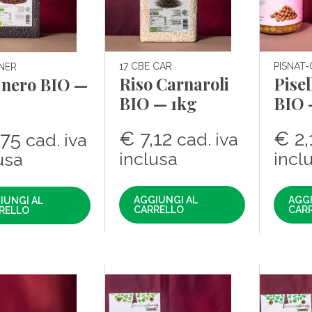
17 CBE CAR
PISNAT-
 NER
Riso Carnaroli
Pisel
 nero BIO —
BIO — 1kg
BIO 
€
7,12
€
2,
,75
cad. iva
cad. iva
inclusa
incl
usa
AGGIUNGI AL
AGGI
IUNGI AL
CARRELLO
CAR
RELLO