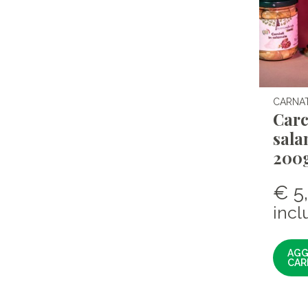
CARNA
Carc
sala
200
€
5
incl
AGG
CAR