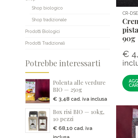
Shop biologico
CR-DSE
Crem
Shop tradizionale
pist
Prodotti Biologici
90g
Prodotti Tradizionali
€
4
Potrebbe interessarti
incl
AGG
Polenta alle verdure
CAR
BIO — 250g
€
3,48
cad. iva inclusa
Box risi BIO — 10kg,
10 pezzi
€
68,10
cad. iva
inclusa