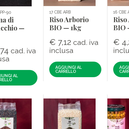
17 CBE ARB
16 CBE 
PP-90
Riso Arborio
Riso
a di
BIO — 1kg
BIO 
acchio —
€
7,12
€
4,
cad. iva
,74
inclusa
incl
cad. iva
usa
AGGIUNGI AL
AGGI
CARRELLO
CAR
IUNGI AL
RELLO