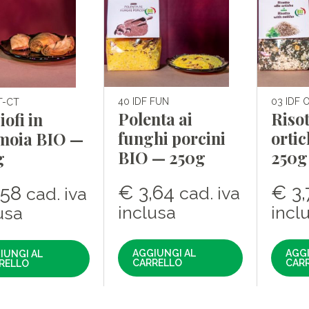
40 IDF FUN
03 IDF 
T-CT
Polenta ai
Risot
iofi in
funghi porcini
orti
moia BIO —
BIO — 250g
250g
g
€
3,64
€
3,
,58
cad. iva
cad. iva
inclusa
incl
usa
AGGIUNGI AL
AGGI
IUNGI AL
CARRELLO
CAR
RELLO