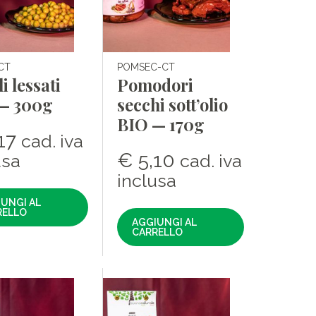
CT
POMSEC-CT
li lessati
Pomodori
— 300g
secchi sott’olio
BIO — 170g
17
cad. iva
€
5,10
usa
cad. iva
inclusa
UNGI AL
RELLO
AGGIUNGI AL
CARRELLO