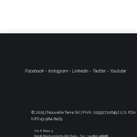
Facebook
-
Instagram
-
Linkedin
-
Twitter
-
Youtube
© 2025 | Nouvelle Terre Srl | P.IVA: 02932710649 | U.S. F
(UFI) 43-964-6479
Via P. Rossi, 5
83038 Montemiletto (AV) Italy - Tel. +39 0825 968088