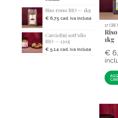
Riso rosso BIO — 1kg
€
6,75
cad. iva inclusa
17 CBE
Riso
Carciofini sott’olio
1kg
BIO — 120g
€
5,14
cad. iva inclusa
€
6
incl
AGG
CAR