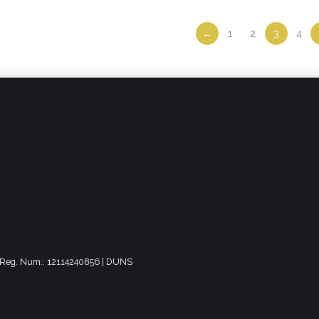
←
1
2
3
4
DA Reg. Num.: 12114240856 | DUNS