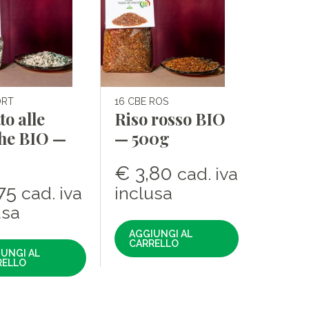
ORT
16 CBE ROS
to alle
Riso rosso BIO
che BIO —
— 500g
€
3,80
cad. iva
75
cad. iva
inclusa
usa
AGGIUNGI AL
CARRELLO
UNGI AL
RELLO