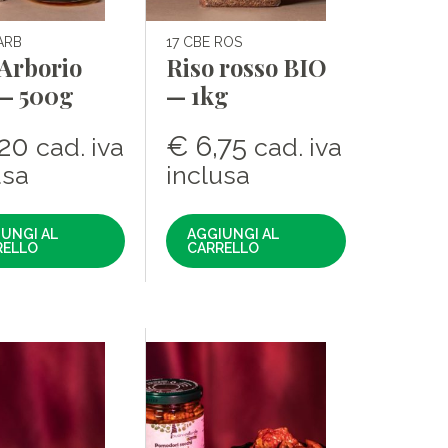
ARB
17 CBE ROS
 Arborio
Riso rosso BIO
— 500g
— 1kg
20
€
6,75
cad. iva
cad. iva
usa
inclusa
UNGI AL
AGGIUNGI AL
RELLO
CARRELLO