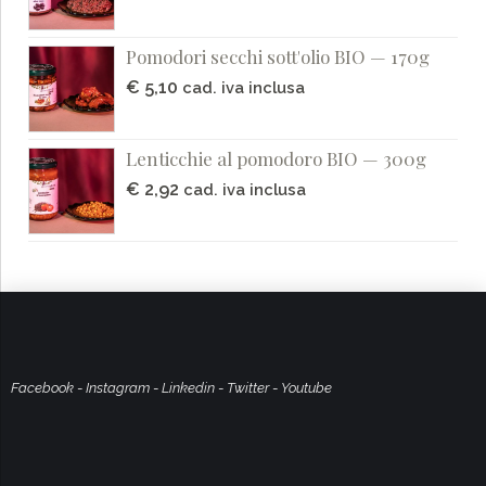
Pomodori secchi sott'olio BIO — 170g
€
5,10
cad. iva inclusa
Lenticchie al pomodoro BIO — 300g
€
2,92
cad. iva inclusa
Facebook
-
Instagram
-
Linkedin
-
Twitter
-
Youtube