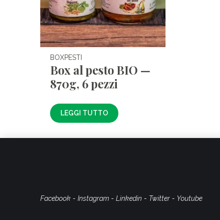
BOXPESTI
Box al pesto BIO —
870g, 6 pezzi
LEGGI TUTTO
Facebook
-
Instagram
-
Linkedin
-
Twitter
-
Youtube