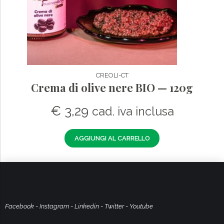
CREOLI-CT
Crema di olive nere BIO — 120g
€
3,29
cad. iva inclusa
AGGIUNGI AL CARRELLO
Facebook
-
Instagram
-
Linkedin
-
Twitter
-
Youtube