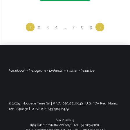
1
2
3
4
…
7
8
9
→
Facebook
-
Instagram
-
Linkedin
-
Twitter
-
Youtube
© 2025 | Nouvelle Terre Srl | P.IVA: 02932710649 | U.S. FDA Reg. Num.:
12114240856 | DUNS (UFI) 43-964-6479
Via P. Rossi, 5
83038 Montemiletto (AV) Italy - Tel. +39 0825 968088
Email:
info@buononaturale.it
- PEC:
nouvelleterre@pec.it