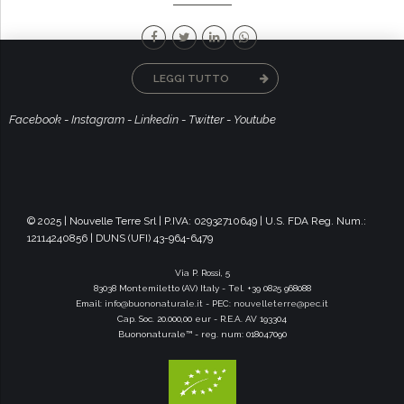
LEGGI TUTTO
Facebook
-
Instagram
-
Linkedin
-
Twitter
-
Youtube
© 2025 | Nouvelle Terre Srl | P.IVA: 02932710649 | U.S. FDA Reg. Num.:
12114240856 | DUNS (UFI) 43-964-6479
Via P. Rossi, 5
83038 Montemiletto (AV) Italy - Tel. +39 0825 968088
Email:
info@buononaturale.it
- PEC:
nouvelleterre@pec.it
Cap. Soc. 20.000,00 eur - R.E.A. AV 193304
Buononaturale™ - reg. num: 018047090