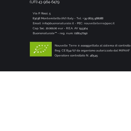
(UFI) 43-964-6479
Via P. Rossi, 5
83038 Montemiletto (AV) Italy - Tel. +39 0825 968088
Email:
info@buononaturale.it
- PEC:
nouvelleterre@pec.it
Cap. Soc. 20.000,00 eur - R.E.A. AV 193304
Buononaturale™ - reg. num: 018047090
Nouvelle Terre è assoggettata al sistema di controllo 
Reg. CE 834/07 da organismo autorizzato dal MiPAAF 
Operatore controllato N. 46545