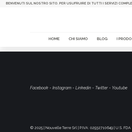
BENVENUTI SUL NOSTRO SITO. PER USUFRUIRE DI TUTTI I SERVIZI COMPLE
HOME
CHI SIAMO
BLOG
I PRODO
Facebook
-
Instagram
-
Linkedin
-
Twitter
-
Youtube
© 2025 | Nouvelle Terre Srl | P.IVA: 02932710649 | U.S. F