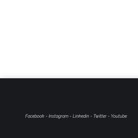
Vogliamo ringraziare tutti coloro che hanno contribuit
prossima grande fiera internazionale per il canale Ho
Facebook
-
Instagram
-
Linkedin
-
Twitter
-
Youtube