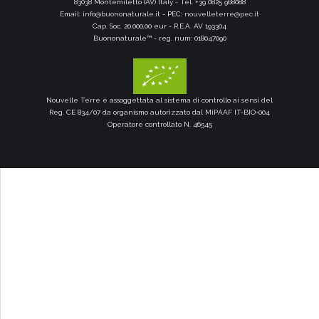
83038 Montemiletto (AV) Italy - Tel. +39 0825 968088
Email:
info@buononaturale.it
- PEC:
nouvelleterre@pec.it
Cap. Soc. 20.000,00 eur - R.E.A. AV 193304
Buononaturale™ - reg. num: 018047090
Nouvelle Terre è assoggettata al sistema di controllo ai sensi del
Reg. CE 834/07 da organismo autorizzato dal MiPAAF IT-BIO-004
Operatore controllato N. 46545