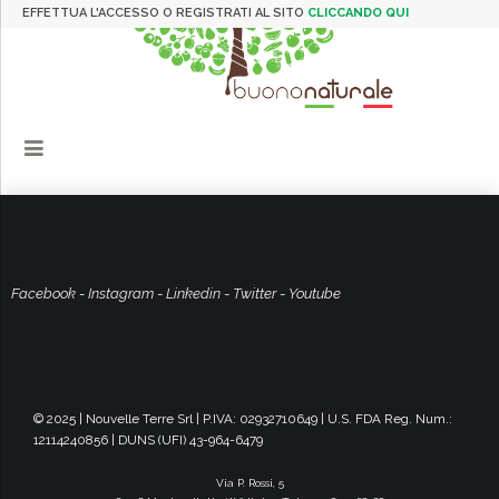
EFFETTUA L'ACCESSO O REGISTRATI AL SITO
CLICCANDO QUI
Facebook
-
Instagram
-
Linkedin
-
Twitter
-
Youtube
© 2025 | Nouvelle Terre Srl | P.IVA: 02932710649 | U.S. FDA Reg. Num.:
12114240856 | DUNS (UFI) 43-964-6479
Via P. Rossi, 5