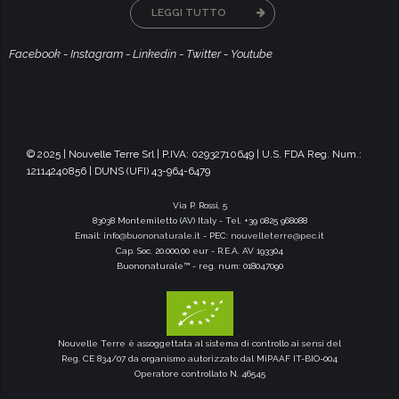
LEGGI TUTTO
Facebook
-
Instagram
-
Linkedin
-
Twitter
-
Youtube
© 2025 | Nouvelle Terre Srl | P.IVA: 02932710649 | U.S. FDA Reg. Num.:
12114240856 | DUNS (UFI) 43-964-6479
Via P. Rossi, 5
83038 Montemiletto (AV) Italy - Tel. +39 0825 968088
Email:
info@buononaturale.it
- PEC:
nouvelleterre@pec.it
Cap. Soc. 20.000,00 eur - R.E.A. AV 193304
Buononaturale™ - reg. num: 018047090
Nouvelle Terre è assoggettata al sistema di controllo ai sensi del
Reg. CE 834/07 da organismo autorizzato dal MiPAAF IT-BIO-004
Operatore controllato N. 46545