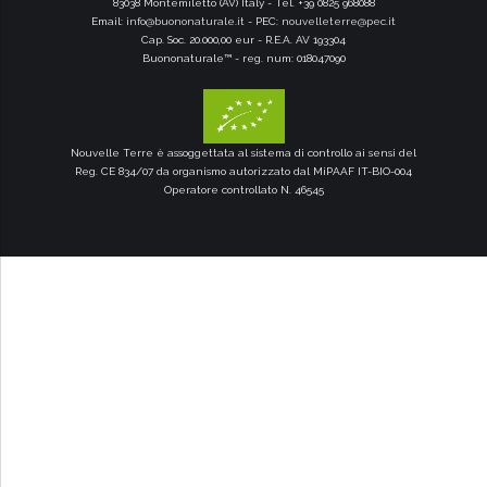
83038 Montemiletto (AV) Italy - Tel. +39 0825 968088
Email:
info@buononaturale.it
- PEC:
nouvelleterre@pec.it
Cap. Soc. 20.000,00 eur - R.E.A. AV 193304
Buononaturale™ - reg. num: 018047090
Nouvelle Terre è assoggettata al sistema di controllo ai sensi del
Reg. CE 834/07 da organismo autorizzato dal MiPAAF IT-BIO-004
Operatore controllato N. 46545