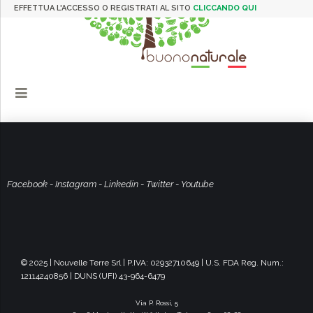
EFFETTUA L'ACCESSO O REGISTRATI AL SITO
CLICCANDO QUI
Facebook
-
Instagram
-
Linkedin
-
Twitter
-
Youtube
© 2025 | Nouvelle Terre Srl | P.IVA: 02932710649 | U.S. FDA Reg. Num.:
12114240856 | DUNS (UFI) 43-964-6479
Via P. Rossi, 5