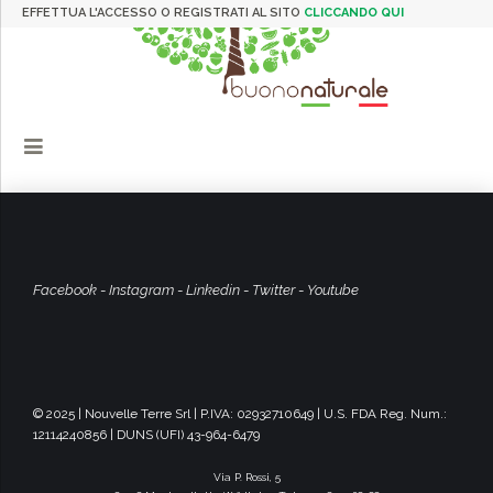
EFFETTUA L'ACCESSO O REGISTRATI AL SITO
CLICCANDO QUI
Facebook
-
Instagram
-
Linkedin
-
Twitter
-
Youtube
© 2025 | Nouvelle Terre Srl | P.IVA: 02932710649 | U.S. FDA Reg. Num.:
12114240856 | DUNS (UFI) 43-964-6479
Via P. Rossi, 5