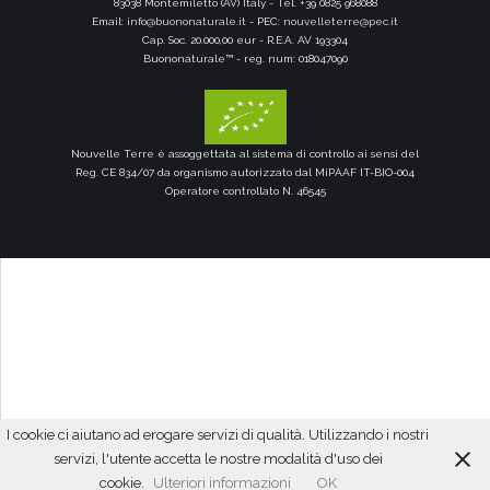
83038 Montemiletto (AV) Italy - Tel. +39 0825 968088
Email:
info@buononaturale.it
- PEC:
nouvelleterre@pec.it
Cap. Soc. 20.000,00 eur - R.E.A. AV 193304
Buononaturale™ - reg. num: 018047090
Nouvelle Terre è assoggettata al sistema di controllo ai sensi del
Reg. CE 834/07 da organismo autorizzato dal MiPAAF IT-BIO-004
Operatore controllato N. 46545
I cookie ci aiutano ad erogare servizi di qualità. Utilizzando i nostri
servizi, l'utente accetta le nostre modalità d'uso dei
cookie.
Ulteriori informazioni
OK